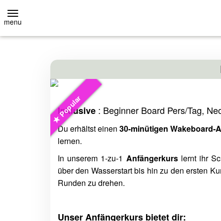
menu
ZURÜCK
ZURÜCK
Event-Location
Stand-Up
Popular
EVENT-LOCATION
VERLEIH
: Beginner Board Pers/Tag, Ne
Inklusive
Du erhältst einen
30-minütigen Wakeboard-A
EVENT ANFRAGE
KURSE
lernen.
HOMEPAGE
EIGENES SUP
In unserem 1-zu-1
Anfängerkurs
lernt ihr S
über den Wasserstart bis hin zu den ersten Kur
Runden zu drehen.
HOMEPAGE
Unser Anfängerkurs bietet dir: