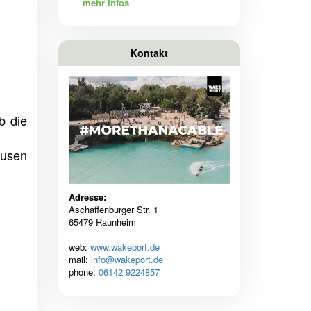
mehr Infos
Kontakt
b die
ausen
Adresse:
Aschaffenburger Str. 1
65479 Raunheim
web:
www.wakeport.de
mail:
info@wakeport.de
phone:
06142 9224857