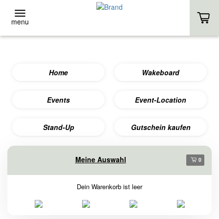
menu
ZURÜCK
Home
Wakeboard
Event-Location
EVENT-LOCATION
Events
Event-Location
EVENT ANFRAGE
Stand-Up
Gutschein kaufen
HOMEPAGE
Meine Auswahl
0
Dein Warenkorb ist leer