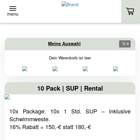
menu
ZURÜCK
ZURÜCK
Meine Auswahl
0
Event-Location
Stand-Up
Dein Warenkorb ist leer
EVENT-LOCATION
VERLEIH
EVENT ANFRAGE
KURSE
10 Pack | SUP | Rental
HOMEPAGE
EIGENES SUP
10x Package: 10x 1 Std. SUP – inklusive
HOMEPAGE
Schwimmweste.
16% Rabatt = 150,-€ statt 180,-€