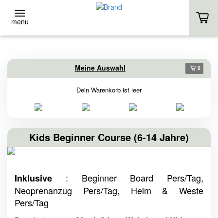
menu
ZURÜCK
ZURÜCK
Meine Auswahl
0
Event-Location
Stand-Up
Dein Warenkorb ist leer
EVENT-LOCATION
VERLEIH
EVENT ANFRAGE
KURSE
Kids Beginner Course (6-14 Jahre)
HOMEPAGE
EIGENES SUP
: Beginner Board Pers/Tag,
Inklusive
HOMEPAGE
Neoprenanzug Pers/Tag, Helm & Weste
Pers/Tag