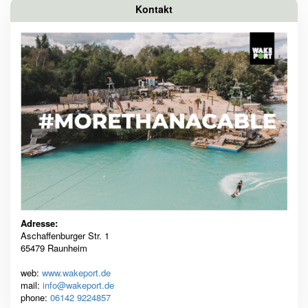
Kontakt
Adresse:
Aschaffenburger Str. 1
65479 Raunheim
web:
www.wakeport.de
mail:
info@wakeport.de
phone:
06142 9224857