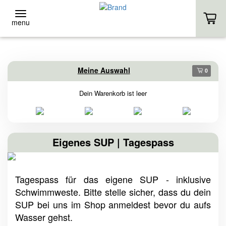
menu
ZURÜCK
ZURÜCK
Meine Auswahl
0
Event-Location
Stand-Up
Dein Warenkorb ist leer
EVENT-LOCATION
VERLEIH
EVENT ANFRAGE
KURSE
Eigenes SUP | Tagespass
HOMEPAGE
EIGENES SUP
Tagespass für das eigene SUP - inklusive
HOMEPAGE
Schwimmweste. Bitte stelle sicher, dass du dein
SUP bei uns im Shop anmeldest bevor du aufs
Wasser gehst.