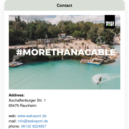
Contact
Address:
Aschaffenburger Str. 1
65479 Raunheim
web:
www.wakeport.de
mail:
info@wakeport.de
phone:
06142 9224857