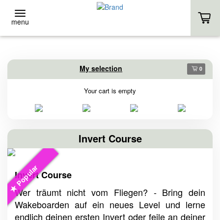
menu
BACK
BACK
My selection
0
Event-Location
Stand-Up
Your cart is empty
EVENT-LOCATION
RENTAL
EVENT INQUIRY
COURSES
Invert Course
HOMEPAGE
OWN SUP
Popular
Invert Course
HOMEPAGE
Wer träumt nicht vom Fliegen? - Bring dein
Wakeboarden auf ein neues Level und lerne
endlich deinen ersten Invert oder feile an deiner