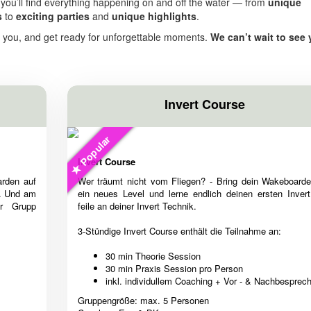
 you’ll find everything happening on and off the water — from
unique
s
to
exciting parties
and
unique highlights
.
s you, and get ready for unforgettable moments.
We can’t wait to see 
Invert Course
Popular
Invert Course
arden auf
Wer träumt nicht vom Fliegen? - Bring dein Wakeboarde
t. Und am
ein neues Level und lerne endlich deinen ersten Invert
er Grupp
feile an deiner Invert Technik.
3-Stündige Invert Course enthält die Teilnahme an:
30 min Theorie Session
30 min Praxis Session pro Person
inkl. individullem Coaching + Vor - & Nachbesprec
Gruppengröße: max. 5 Personen