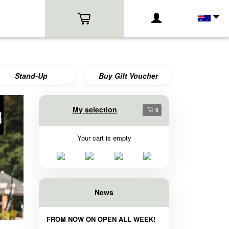
Stand-Up
Buy Gift Voucher
My selection
0
Your cart is empty
News
FROM NOW ON OPEN ALL WEEK!