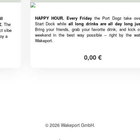
HAPPY HOUR. Every Friday
the Port Dogz take ove
ll
Start Dock while
all long drinks are all day long ju
€
. The
Bring your friends, grab your favorite drink, and kick o
ct vibe
weekend in the best way possible – right by the wat
joy a
Wakeport.
0,00 €
© 2026 Wakeport GmbH.