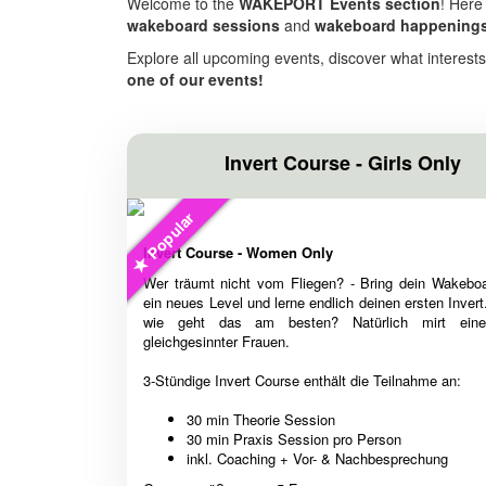
Welcome to the
WAKEPORT Events section
! Here
wakeboard sessions
and
wakeboard happening
Explore all upcoming events, discover what interest
one of our events!
Invert Course - Girls Only
Popular
Invert Course - Women Only
Wer träumt nicht vom Fliegen? - Bring dein Wakebo
ein neues Level und lerne endlich deinen ersten Inver
wie geht das am besten? Natürlich mirt ein
gleichgesinnter Frauen.
3-Stündige Invert Course enthält die Teilnahme an:
30 min Theorie Session
30 min Praxis Session pro Person
inkl. Coaching + Vor- & Nachbesprechung