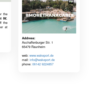
r the
st 8€
.
ff the
er at
Address:
Aschaffenburger Str. 1
65479 Raunheim
web:
www.wakeport.de
mail:
info@wakeport.de
phone:
06142 9224857