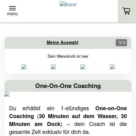
menu
ZURÜCK
ZURÜCK
Meine Auswahl
0
Event-Location
Stand-Up
Dein Warenkorb ist leer
EVENT-LOCATION
VERLEIH
EVENT ANFRAGE
KURSE
One-On-One Coaching
HOMEPAGE
EIGENES SUP
Du erhältst ein 1-stündiges
One-on-One
HOMEPAGE
(
Coaching
30 Minuten auf dem Wasser, 30
) – dein Coach ist die
Minuten am Dock
gesamte Zeit exklusiv für dich da.