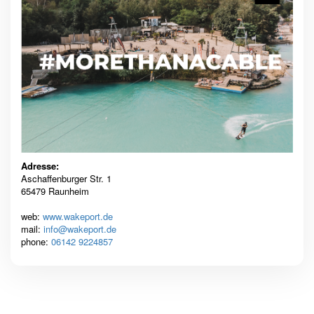
Adresse:
Aschaffenburger Str. 1
65479 Raunheim
web:
www.wakeport.de
mail:
info@wakeport.de
phone:
06142 9224857