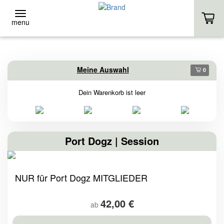
menu
ZURÜCK
ZURÜCK
Meine Auswahl
0
Event-Location
Stand-Up
Dein Warenkorb ist leer
EVENT-LOCATION
VERLEIH
EVENT ANFRAGE
KURSE
Port Dogz | Session
HOMEPAGE
EIGENES SUP
NUR für Port Dogz MITGLIEDER
HOMEPAGE
42,00 €
ab