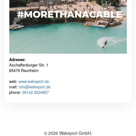
Adresse:
Aschaffenburger Str. 1
65479 Raunheim
web:
www.wakeport.de
mail:
info@wakeport.de
phone:
06142 9224857
© 2026 Wakeport GmbH.