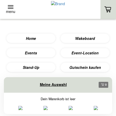
menu
ZURÜCK
Home
Wakeboard
Stand-Up
VERLEIH
Events
Event-Location
KURSE
Stand-Up
Gutschein kaufen
EIGENES SUP
Meine Auswahl
0
HOMEPAGE
Dein Warenkorb ist leer