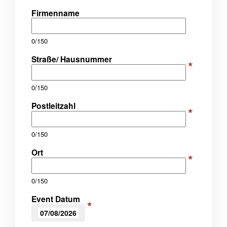
Firmenname
0/150
Straße/ Hausnummer
0/150
Postleitzahl
0/150
Ort
0/150
Event Datum