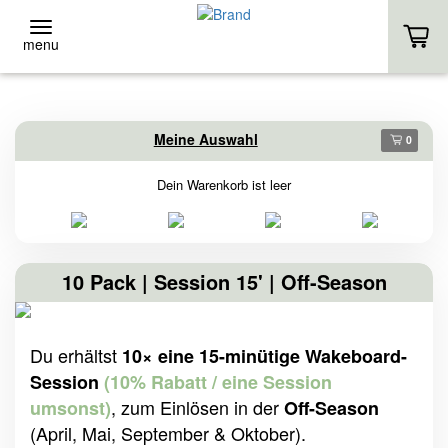
menu
ZURÜCK
ZURÜCK
Meine Auswahl
0
Event-Location
Stand-Up
Dein Warenkorb ist leer
EVENT-LOCATION
VERLEIH
EVENT ANFRAGE
KURSE
10 Pack | Session 15' | Off-Season
HOMEPAGE
EIGENES SUP
Du erhältst
10× eine 15-minütige Wakeboard-
HOMEPAGE
Session
(10% Rabatt / eine Session
, zum Einlösen in der
umsonst)
Off-Season
(April, Mai, September & Oktober).