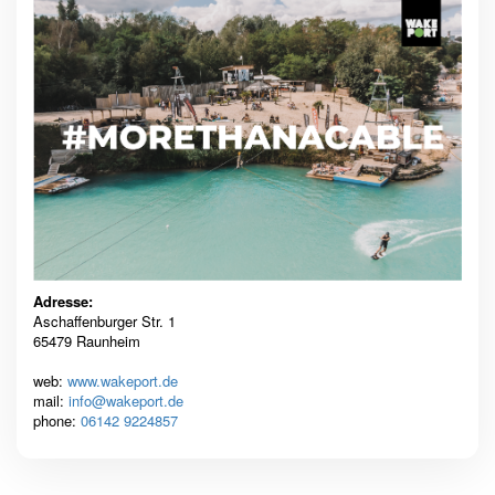
Adresse:
Aschaffenburger Str. 1
65479 Raunheim
web:
www.wakeport.de
mail:
info@wakeport.de
phone:
06142 9224857