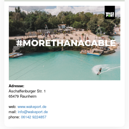
Adresse:
Aschaffenburger Str. 1
65479 Raunheim
web:
www.wakeport.de
mail:
info@wakeport.de
phone:
06142 9224857