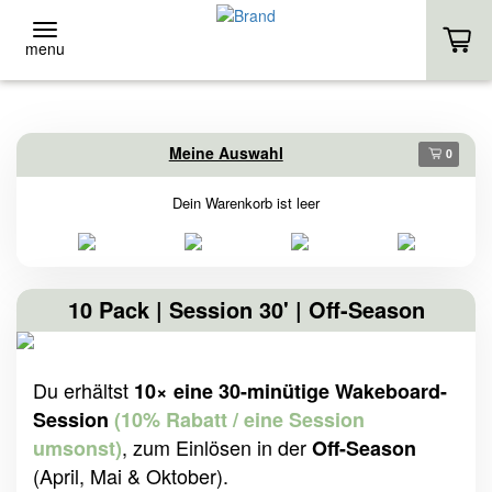
menu
ZURÜCK
ZURÜCK
Meine Auswahl
0
Event-Location
Stand-Up
Dein Warenkorb ist leer
EVENT-LOCATION
VERLEIH
EVENT ANFRAGE
KURSE
10 Pack | Session 30' | Off-Season
HOMEPAGE
EIGENES SUP
Du erhältst
10× eine 30-minütige Wakeboard-
HOMEPAGE
Session
(10% Rabatt / eine Session
, zum Einlösen in der
umsonst)
Off-Season
(April, Mai & Oktober).